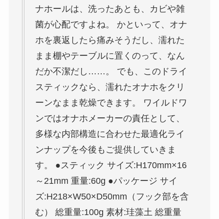
ナホールは、洗ったあとも、カビや雑
菌が心配ですよね。 かといって、オナ
ホを裏返したら痛みそうだし、濡れた
まま棚やテーブルに置くのって、なん
だか不潔だし……。 でも、このドライ
スティックなら、濡れたオナホをクリ
ーンなまま乾燥できます。 ワイルドワ
ンではオナホメーカーの責任として、
多様な内部構造に合わせた最適化ライ
ンナップを今後もご提供していきま
す。 ●スティック サイズ:H170mm×16
～21mm 重量:60g ●パッケージ サイ
ズ:H218×W50×D50mm（フック部を含
む） 総重量:100g 素材:珪藻土 総重量