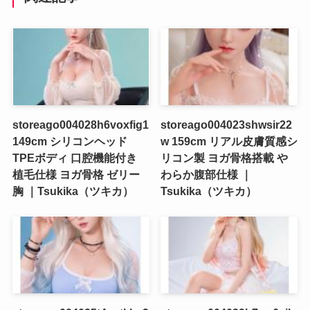
storeago004028h6voxfig1
storeago004023shwsir22
149cm シリコンヘッド
w 159cm リアル皮膚質感シ
TPEボディ 口腔機能付き
リコン製 ヨガ骨格搭載 や
植毛仕様 ヨガ骨格 ゼリー
わらか腹部仕様 ｜
胸 ｜Tsukika（ツキカ）
Tsukika（ツキカ）