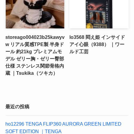
storeago004023b25kawyv
lo3568 悶え姫 インサイド
w リアル質感TPE製 半身ド
アイ心眼（9388） ｜ワー
ール 約21kg プレミアムモ
ルド工芸
デル ゼリー胸・ゼリー臀部
仕様 ステンレス関節骨格内
蔵 ｜Tsukika（ツキカ）
最近の投稿
ho12296 TENGA FLIP360 AURORA GREEN LIMITED
SOFT EDITION ｜TENGA