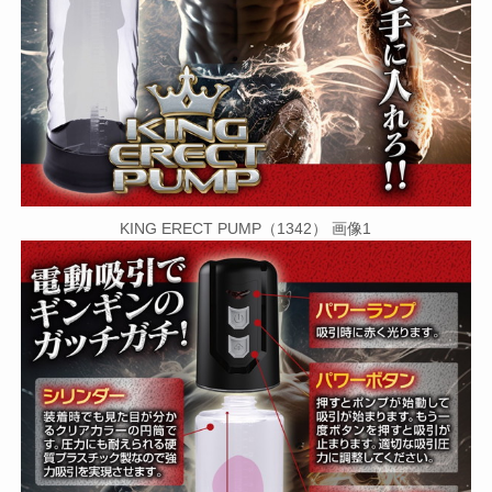
KING ERECT PUMP（1342） 画像1