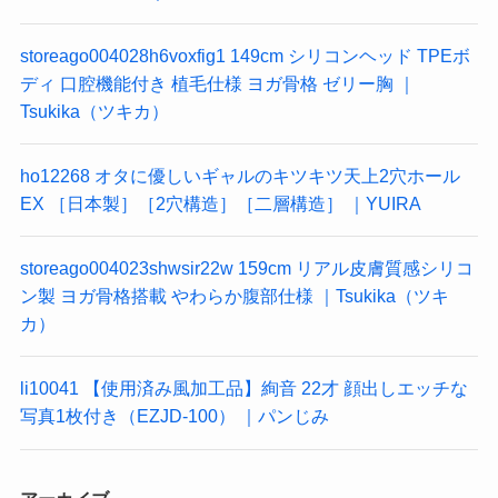
storeago004028h6voxfig1 149cm シリコンヘッド TPEボ
ディ 口腔機能付き 植毛仕様 ヨガ骨格 ゼリー胸 ｜
Tsukika（ツキカ）
ho12268 オタに優しいギャルのキツキツ天上2穴ホール
EX ［日本製］［2穴構造］［二層構造］ ｜YUIRA
storeago004023shwsir22w 159cm リアル皮膚質感シリコ
ン製 ヨガ骨格搭載 やわらか腹部仕様 ｜Tsukika（ツキ
カ）
li10041 【使用済み風加工品】絢音 22才 顔出しエッチな
写真1枚付き（EZJD-100） ｜パンじみ