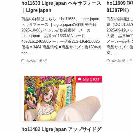
ho11633 Ligre japan ヘキサフォース
ho11609
｜Ligre japan
81387PK
商品の詳細はこちら 「ho11633」 Ligre japan
商品の詳細はこち
ヘキサフォース ｜Ligre japanの詳細 発売日
妹（OO-813
2025-10-08ジャンル超軟質素材 メーカー
2025-09-
Ligre japan 品番ho11633JANコード
の愛 品番ho116
4573161246380メーカー品番2LG-LIGRE0325
メーカー品番TSA
価格￥3484 商品情報 ■商品サイズ：縦150×横
商品サイズ：縦1
65×...
旋、...
2025年10月8日
2025年9月19日
超軟質素材
ho11482 Ligre japan アップサイドグ