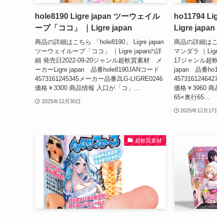
hole8190 Ligre japan ツーウェイル
ho11794 L
ープ「ココ」 ｜Ligre japan
Ligre japan
商品の詳細はこちら 「hole8190」 Ligre japan
商品の詳細はこちら 
ツーウェイループ「ココ」 ｜Ligre japanの詳
マンダラ ｜Ligr
細 発売日2022-09-20ジャンル超軟質素材 メ
17ジャンル超軟
ーカーLigre japan 品番hole8190JANコード
japan 品番ho
4573161245345メーカー品番2LG-LIGRE0246
4573161246
価格￥3300 商品情報 入口が「コ」...
価格￥3960 
65×奥行65...
2025年12月30日
2025年12月17
超軟質素材