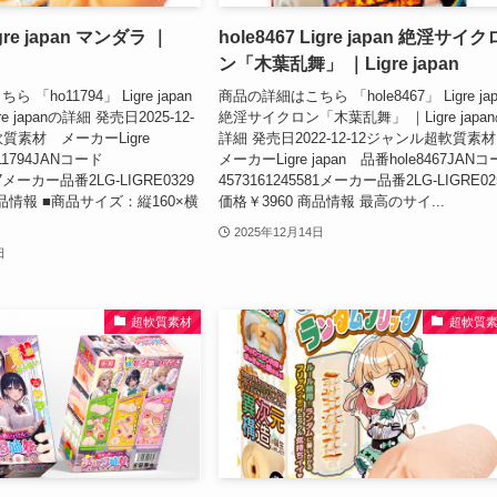
igre japan マンダラ ｜
hole8467 Ligre japan 絶淫サイク
ン「木葉乱舞」 ｜Ligre japan
「ho11794」 Ligre japan
商品の詳細はこちら 「hole8467」 Ligre jap
e japanの詳細 発売日2025-12-
絶淫サイクロン「木葉乱舞」 ｜Ligre japa
質素材 メーカーLigre
詳細 発売日2022-12-12ジャンル超軟質
11794JANコード
メーカーLigre japan 品番hole8467JAN
427メーカー品番2LG-LIGRE0329
4573161245581メーカー品番2LG-LIGRE02
商品情報 ■商品サイズ：縦160×横
価格￥3960 商品情報 最高のサイ...
2025年12月14日
日
超軟質素材
超軟質