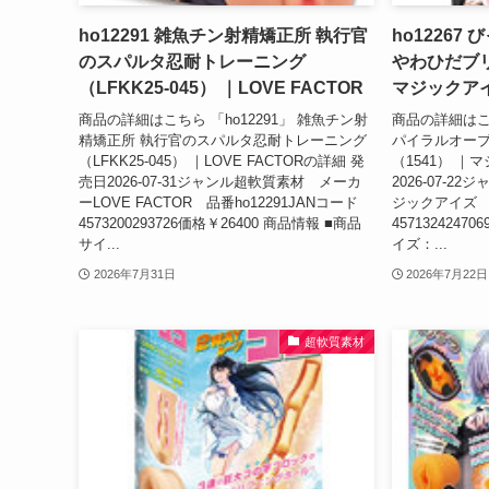
ho12291 雑魚チン射精矯正所 執行官
ho1226
のスパルタ忍耐トレーニング
やわひだブリ
（LFKK25-045） ｜LOVE FACTOR
マジックア
商品の詳細はこちら 「ho12291」 雑魚チン射
商品の詳細はこち
精矯正所 執行官のスパルタ忍耐トレーニング
パイラルオーブ
（LFKK25-045） ｜LOVE FACTORの詳細 発
（1541） ｜
売日2026-07-31ジャンル超軟質素材 メーカ
2026-07-
ーLOVE FACTOR 品番ho12291JANコード
ジックアイズ 品
4573200293726価格￥26400 商品情報 ■商品
4571324247
サイ...
イズ：...
2026年7月31日
2026年7月22日
超軟質素材