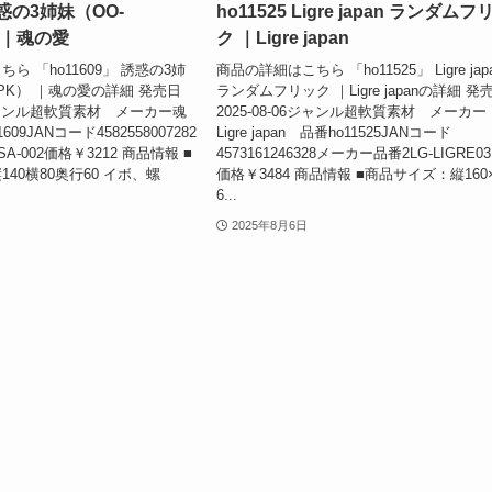
 誘惑の3姉妹（OO-
ho11525 Ligre japan ランダムフ
） ｜魂の愛
ク ｜Ligre japan
ら 「ho11609」 誘惑の3姉
商品の詳細はこちら 「ho11525」 Ligre jap
87PK） ｜魂の愛の詳細 発売日
ランダムフリック ｜Ligre japanの詳細 発
19ジャンル超軟質素材 メーカー魂
2025-08-06ジャンル超軟質素材 メーカー
09JANコード4582558007282
Ligre japan 品番ho11525JANコード
-002価格￥3212 商品情報 ■
4573161246328メーカー品番2LG-LIGRE03
40横80奥行60 イボ、螺
価格￥3484 商品情報 ■商品サイズ：縦160
6...
2025年8月6日