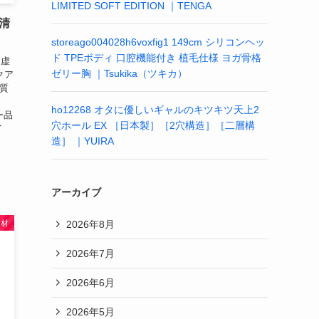
LIMITED SOFT EDITION ｜TENGA
 清
storeago004028h6voxfig1 149cm シリコンヘッ
ド TPEボディ 口腔機能付き 植毛仕様 ヨガ骨格
リ虚
ゼリー胸 ｜Tsukika（ツキカ）
クア
軟質
ho12268 オタに優しいギャルのキツキツ天上2
カー品
穴ホール EX ［日本製］［2穴構造］［二層構
イ
造］ ｜YUIRA
アーカイブ
2026年8月
素材
2026年7月
2026年6月
2026年5月