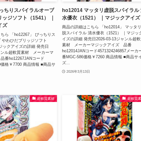
7 びっちりスパイラルオーブ
ho12014 マッタリ虚脱スパイラル
ッジソフト（1541） ｜
水優衣（1521） ｜マジックアイズ
イズ
商品の詳細はこちら 「ho12014」 マッタ
脱スパイラル 清水優衣（1521） ｜マジッ
ら 「ho12267」 びっちりス
イズの詳細 発売日2026-03-13ジャンル超
 やわひだブリッジソフト
素材 メーカーマジックアイズ 品番
マジックアイズの詳細 発売日
ho12014JANコード4571324246857メー
22ジャンル超軟質素材 メーカーマ
番MGC-586価格￥7260 商品情報 ■商品サ
番ho12267JANコード
ズ...
069価格￥7700 商品情報 ■商品サ
2026年3月13日
超軟質素材
超軟質