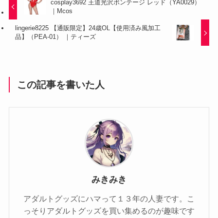
cosplay3692 王道光沢ボンテージ レッド（YA0029）
｜Mcos
lingerie8225 【通販限定】24歳OL【使用済み風加工
品】（PEA-01） ｜ティーズ
この記事を書いた人
みきみき
アダルトグッズにハマって１３年の人妻です。こ
っそりアダルトグッズを買い集めるのが趣味です