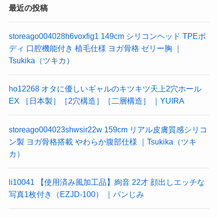
最近の投稿
storeago004028h6voxfig1 149cm シリコンヘッド TPEボ
ディ 口腔機能付き 植毛仕様 ヨガ骨格 ゼリー胸 ｜
Tsukika（ツキカ）
ho12268 オタに優しいギャルのキツキツ天上2穴ホール
EX ［日本製］［2穴構造］［二層構造］ ｜YUIRA
storeago004023shwsir22w 159cm リアル皮膚質感シリコ
ン製 ヨガ骨格搭載 やわらか腹部仕様 ｜Tsukika（ツキ
カ）
li10041 【使用済み風加工品】絢音 22才 顔出しエッチな
写真1枚付き（EZJD-100） ｜パンじみ