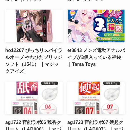
ho12267 びっちりスパイラ
et8843 メンズ電動アナルバ
ルオーブ やわひだブリッジ
イブが3個入っている福袋
ソフト（1541） ｜マジッ
｜Tama Toys
クアイズ
ag1722 官能ラボ06 舐香ク
ag1723 官能ラボ07 硬起ク
リーム（LAB006） ｜マジ
リーム（LAB007） ｜マジ