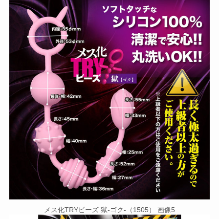
メス化TRYビーズ 獄-ゴク-（1505） 画像5