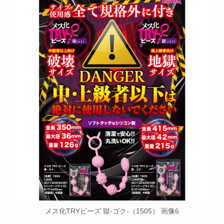
メス化TRYビーズ 獄-ゴク-（1505） 画像6