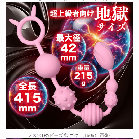
メス化TRYビーズ 獄-ゴク-（1505） 画像4