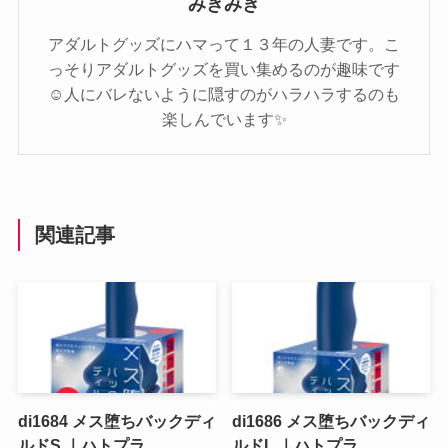
みきみき
アダルトグッズにハマって１３年の人妻です。こ
っそりアダルトグッズを買い集めるのが趣味です
☺️人にバレないように隠すのがハラハラするのも
楽しんでいます✨️
関連記事
di1684 メス堕ちバックディ
di1686 メス堕ちバックディ
ルドS ｜ハトプラ
ルドL ｜ハトプラ