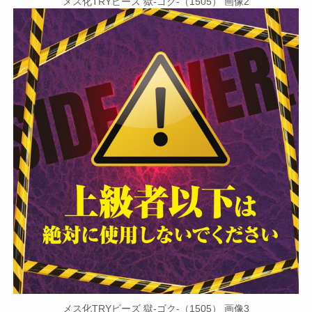
メス化TRYビーズ 獄-ゴク-（1505） 画像2
メス化TRYビーズ 獄-ゴク-（1505） 画像3