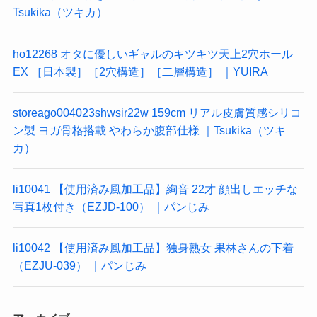
Tsukika（ツキカ）
ho12268 オタに優しいギャルのキツキツ天上2穴ホール
EX ［日本製］［2穴構造］［二層構造］ ｜YUIRA
storeago004023shwsir22w 159cm リアル皮膚質感シリコ
ン製 ヨガ骨格搭載 やわらか腹部仕様 ｜Tsukika（ツキ
カ）
li10041 【使用済み風加工品】絢音 22才 顔出しエッチな
写真1枚付き（EZJD-100） ｜パンじみ
li10042 【使用済み風加工品】独身熟女 果林さんの下着
（EZJU-039） ｜パンじみ