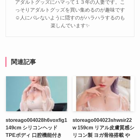
アダルトグッズにハマって１３年の人妻です。こ
っそりアダルトグッズを買い集めるのが趣味です
☺️人にバレないように隠すのがハラハラするのも
楽しんでいます✨️
関連記事
storeago004028h6voxfig1
storeago004023shwsir22
149cm シリコンヘッド
w 159cm リアル皮膚質感シ
TPEボディ 口腔機能付き
リコン製 ヨガ骨格搭載 や