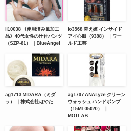
li10038 《使用済み風加工
lo3568 悶え姫 インサイド
品》40代女性の汁付パンツ
アイ心眼（9388） ｜ワー
（SZP-61） ｜BlueAngel
ルド工芸
ag1713 MIDARA（ミダ
ag1707 ANALyze クリーン
ラ） ｜株式会社はやた
ウォッシュ ハンドポンプ
（15ML05020） ｜
MOTLAB