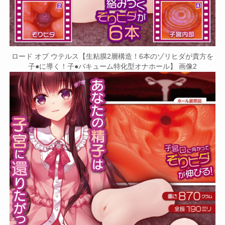
ロード オブ ウテルス【生粘膜2層構造！6本のゾリヒダが貴方を
子●に導く！子●バキューム特化型オナホール】 画像2