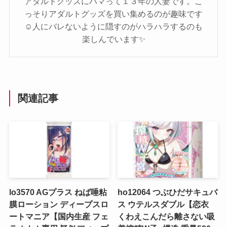
アダルトグッズにハマって１３年の人妻です。こ
っそりアダルトグッズを買い集めるのが趣味です
☺️人にバレないように隠すのがハラハラするのも
楽しんでいます✨️
関連記事
lo3570 AGプラス ねば唾粘
ho12064 つぶひだサキュバ
膜ローション ディープスロ
ス ウテルスダブル【恋衣
ートマニア【国内生産 フェ
くわえこんだら離さない吸