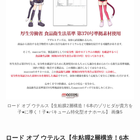
ロード オブ ウテルス【生粘膜2層構造！6本のゾリヒダが貴方を
子●に導く！子●バキューム特化型オナホール】 画像5
ロード オブ ウテルス【生粘膜2層構造！6本