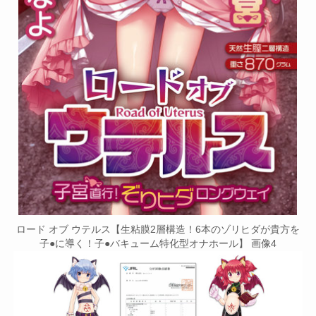
ロード オブ ウテルス【生粘膜2層構造！6本のゾリヒダが貴方を
子●に導く！子●バキューム特化型オナホール】 画像4