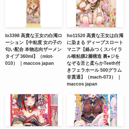
lo3398 高貴な王女の白濁ロ
ho11520 高貴な王女は白濁
ーション【中粘度 女の子の
に染まる ディープスロート
匂い配合 本物志向ザーメン
マニア【絡みつくスパイラ
タイプ 360ml】（mlot-
ル喉粘膜2層構造 裏●ジを
010） ｜maccos japan
なぞる舌と柔らかTeeth付
きフェラホール 500グラム
非貫通】（mach-073） ｜
maccos japan