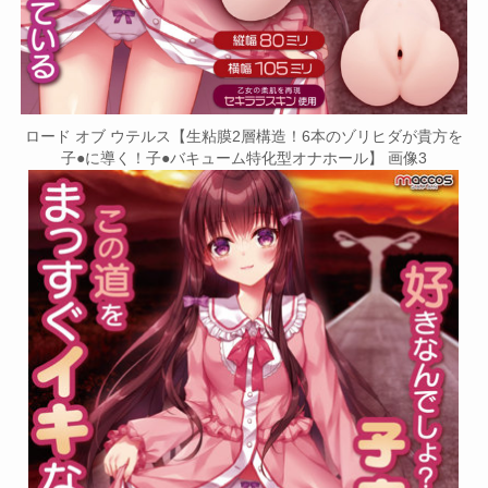
ロード オブ ウテルス【生粘膜2層構造！6本のゾリヒダが貴方を
子●に導く！子●バキューム特化型オナホール】 画像3