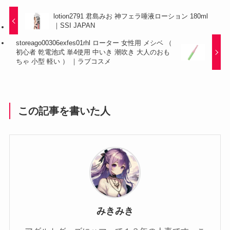
lotion2791 君島みお 神フェラ唾液ローション 180ml
｜SSI JAPAN
storeago00306exfes01rhl ローター 女性用 メシベ （
初心者 乾電池式 単4使用 中いき 潮吹き 大人のおも
ちゃ 小型 軽い ） ｜ラブコスメ
この記事を書いた人
みきみき