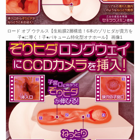
ロード オブ ウテルス【生粘膜2層構造！6本のゾリヒダが貴方を
子●に導く！子●バキューム特化型オナホール】 画像1