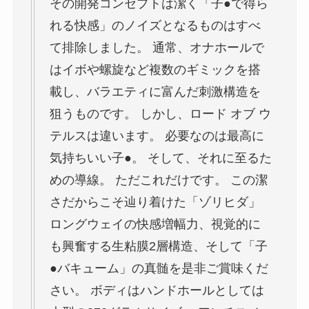
その開発コンセプトは潔く「子●で得ら
れる快感」のノイズとなるものはすべ
て排除しました。 通常、オナホールで
はイボや螺旋など複数のギミックを搭
載し、バラエティに富んだ刺激構造を
狙うものです。 しかし、ロード オブ ウ
テルスは違います。 必要なのは最高に
気持ちいい子●。 そして、それに至るた
めの導線。 ただこれだけです。 この潔
さだからこそ辿り着けた「ゾリヒダ」
ロングウェイの快感増幅力、視覚的に
も興奮する生粘膜2層構造、そして「子
●バキューム」の真髄を是非ご賞味くだ
さい。 ボディはハンドホールとしては