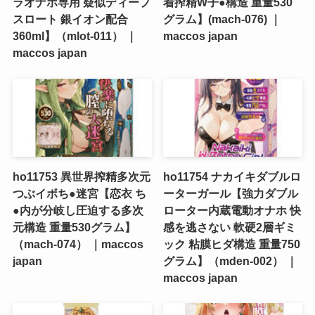
ラオナホ専用 疑似ディープ
着搾精W子●構造 重量530
スロート 銀イオン配合
グラム】(mach-076) ｜
360ml】（mlot-011） ｜
maccos japan
maccos japan
ho11753 異世界搾精多次元
ho11754 ナカイキダブルロ
つぶイボち●迷宮【恋衣 ち
ーターガール【強力ダブル
●内が分岐し圧迫する多次
ローター内蔵電動オナホ 快
元構造 重量530グラム】
感を逃さない 軟硬2層ギミ
（mach-074） ｜maccos
ック 粘膜ヒダ構造 重量750
japan
グラム】（mden-002） ｜
maccos japan