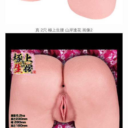
真 2穴 極上生腰 山岸逢花 画像2