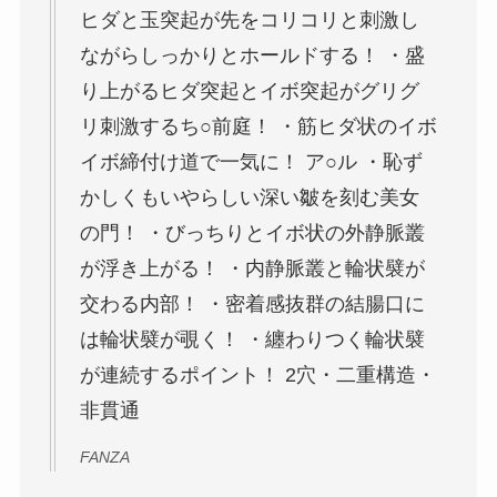
ヒダと玉突起が先をコリコリと刺激し
ながらしっかりとホールドする！ ・盛
り上がるヒダ突起とイボ突起がグリグ
リ刺激するち○前庭！ ・筋ヒダ状のイボ
イボ締付け道で一気に！ ア○ル ・恥ず
かしくもいやらしい深い皺を刻む美女
の門！ ・びっちりとイボ状の外静脈叢
が浮き上がる！ ・内静脈叢と輪状襞が
交わる内部！ ・密着感抜群の結腸口に
は輪状襞が覗く！ ・纏わりつく輪状襞
が連続するポイント！ 2穴・二重構造・
非貫通
FANZA