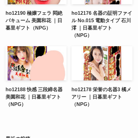
ho12190 極嬢フェラ 悶絶
ho12176 名器の証明ファイ
バキューム 美園和花 ｜日
ル No.015 電動タイプ 石川
暮里ギフト（NPG）
澪 ｜日暮里ギフト
（NPG）
ho12188 快感 三段締名器
ho12178 栄誉の名器3 橘メ
美園和花 ｜日暮里ギフト
アリー ｜日暮里ギフト
（NPG）
（NPG）