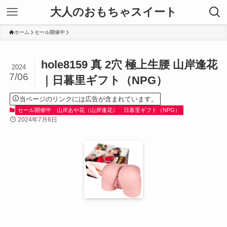
大人のおもちゃスイート
ホーム
セール開催中
hole8159 真 2穴 極上生腰 山岸逢花
2024
7/06
｜日暮里ギフト（NPG）
当ページのリンクには広告が含まれています。
セール開催中
山岸あや花（山岸逢花）
日暮里ギフト（NPG）
2024年7月6日