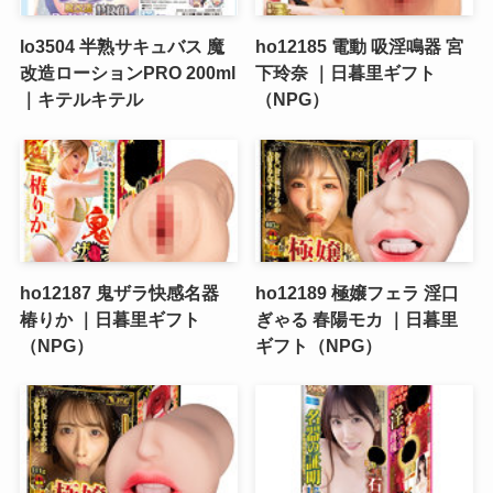
lo3504 半熟サキュバス 魔
ho12185 電動 吸淫鳴器 宮
改造ローションPRO 200ml
下玲奈 ｜日暮里ギフト
｜キテルキテル
（NPG）
ho12187 鬼ザラ快感名器
ho12189 極嬢フェラ 淫口
椿りか ｜日暮里ギフト
ぎゃる 春陽モカ ｜日暮里
（NPG）
ギフト（NPG）