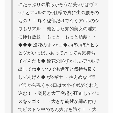
にたっぷりの柔らかそうな美○りはヴァ
○ナとア○ルの2穴仕様で真に生の腰その
もの！！ 疼く秘部だけでなくア○ルのシ
ワもリアル！ 凛とした知的美女の淫穴
に挿れ放題！ もっと…もっと頂戴・・
◆◆◆ 逢花のオマ○コ◆いぼいぼとヒダ
ヒダがいっぱいあってとっても気持ち
イイんだよ◆ 逢花の恥ずかしいア○ルで
出してね◆ いつでも逢花と気持ち良く
してあげる◆ ヴ○ギナ ・控えめなビラ
ビラから覗くち○口は大小イボがくわえ
込む！ ・突起と大玉突起が圧迫してペ○
スをシゴく！ ・大きな筋襞が締め付け
てピストン中のちん抜けを防ぐ！ ・大