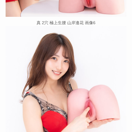
真 2穴 極上生腰 山岸逢花 画像6