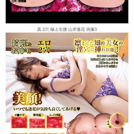
真 2穴 極上生腰 山岸逢花 画像3