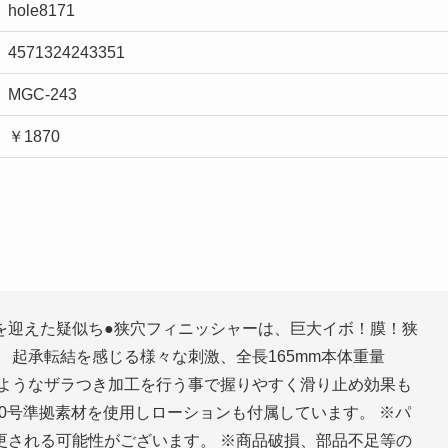
hole8171
4571324243351
MGC-243
￥1870
を迎えた疑似ち●狭穴フィニッシャーは、巨大イボ！膜！狭
 起承転結を感じる様々な刺激、全長165mm本体重量
のようなザラつき加工を行う事で握りやすく滑り止め効果も
70号準拠素材を使用しローションも付属しています。 ※パ
更される可能性がございます。 ※商品破損、部品不足等の