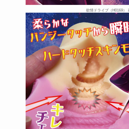
欲情ドライブ（H0169） 