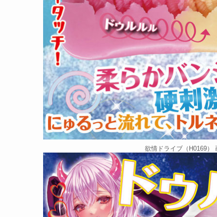
欲情ドライブ（H0169） 