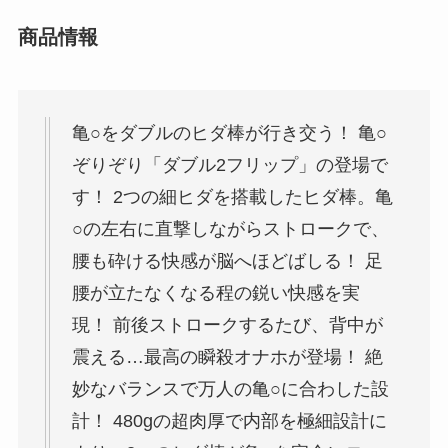
商品情報
亀○をダブルのヒダ棒が行き交う！ 亀○
ぞりぞり「ダブル2フリップ」の登場で
す！ 2つの細ヒダを搭載したヒダ棒。亀
○の左右に直撃しながらストロークで、
腰も砕ける快感が脳へほどばしる！ 足
腰が立たなくなる程の鋭い快感を実
現！ 前後ストロークするたび、背中が
震える…最高の瞬殺オナホが登場！ 絶
妙なバランスで万人の亀○に合わした設
計！ 480gの超肉厚で内部を極細設計に