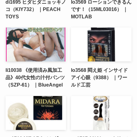
di1695 ヒダヒダニョッキノ
lo3569 ローションできるん
コ（KIY732） ｜PEACH
です！（15ML03016） ｜
TOYS
MOTLAB
li10038 《使用済み風加工
lo3568 悶え姫 インサイド
品》40代女性の汁付パンツ
アイ心眼（9388） ｜ワー
（SZP-61） ｜BlueAngel
ルド工芸