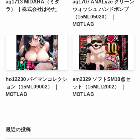
ag1713 MIDARA（ミダ
ag1707 ANALyze クリーン
ラ） ｜株式会社はやた
ウォッシュ ハンドポンプ
（15ML05020） ｜
MOTLAB
ho12230 パイマンコレクシ
sm2329 ソフトSM10点セ
ョン（15ML09002） ｜
ット（15ML12002） ｜
MOTLAB
MOTLAB
最近の投稿