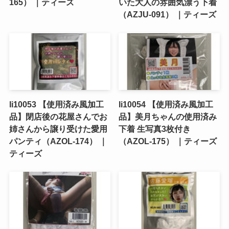
165） ｜ティーズ
いた大人の雰囲気漂う下着
（AZJU-091） ｜ティーズ
li10053 【使用済み風加工
li10054 【使用済み風加工
品】閉店後の花屋さんでお
品】美月ちゃんの使用済み
姉さんから譲り受けた愛用
下着 生写真3枚付き
パンティ（AZOL-174） ｜
（AZOL-175） ｜ティーズ
ティーズ