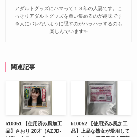
アダルトグッズにハマって１３年の人妻です。こ
っそりアダルトグッズを買い集めるのが趣味です
☺️人にバレないように隠すのがハラハラするのも
楽しんでいます✨️
関連記事
li10051 【使用済み風加工
li10052 【使用済み風加工
品】さおり 20才（AZJD-
品】上品な熟女が愛用して