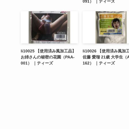
091） ｜ティーズ
li10025 【使用済み風加工品】
li10026 【使用済み風加
お姉さんの秘密の花園（PAA-
佐藤 愛瑠 21歳 大学生（A
001） ｜ティーズ
162） ｜ティーズ