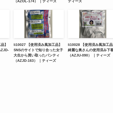
（AZOL-174） ｜ティーズ
ティーズ
工品】
li10027 【使用済み風加工品】
li10028 【使用済み風加工
ZJD-
SNSのサイトで知り合った女子
綺麗な奥さんの使用済み下
大生から買い取ったパンティ
（AZJU-090） ｜ティーズ
（AZJD-163） ｜ティーズ