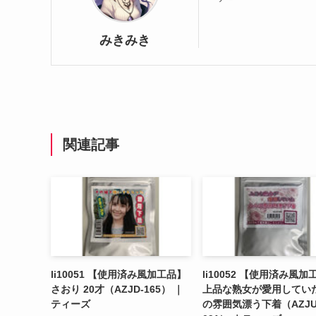
みきみき
関連記事
li10051 【使用済み風加工品】
li10052 【使用済み風加
さおり 20才（AZJD-165） ｜
上品な熟女が愛用してい
ティーズ
の雰囲気漂う下着（AZJU