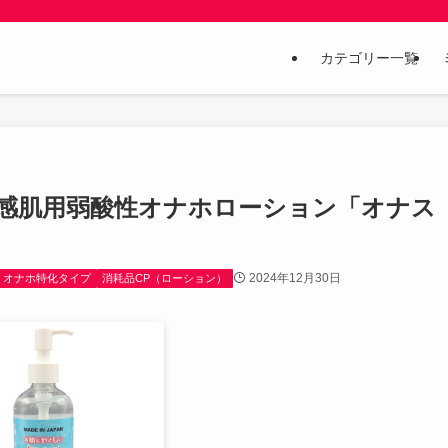
カテゴリー一覧
 japan 敏感肌用弱酸性オナホローション「オナス
2024年12月30日
オナホ特化タイプ
消耗品CP（ローション）