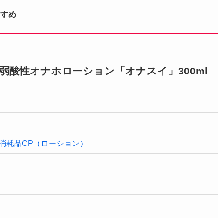
すすめ
n 敏感肌用弱酸性オナホローション「オナスイ」300ml
消耗品CP（ローション）