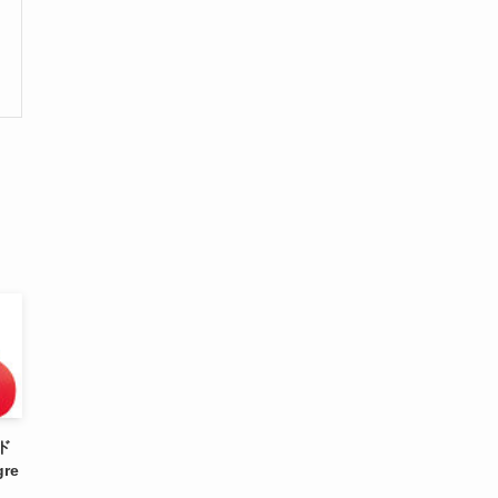
ッド
re