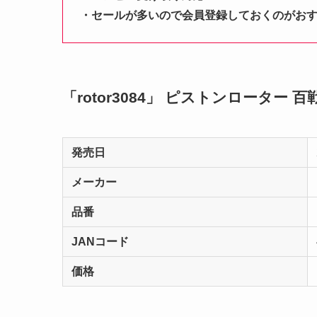
・セールが多いので会員登録しておくのがお
「rotor3084」 ピストンローター
発売日
メーカー
品番
JANコード
価格