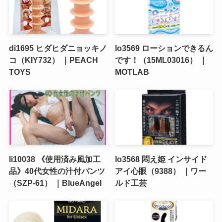
di1695 ヒダヒダニョッキノ
lo3569 ローションできるん
コ（KIY732） ｜PEACH
です！（15ML03016） ｜
TOYS
MOTLAB
li10038 《使用済み風加工
lo3568 悶え姫 インサイド
品》40代女性の汁付パンツ
アイ心眼（9388） ｜ワー
（SZP-61） ｜BlueAngel
ルド工芸