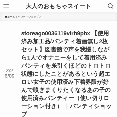
大人のおもちゃスイート
ホーム
パンティショップ
storeago0036119virh9pbx 【使用
済み加工品/パンティ着画無し2枚
セット】図書館で声を我慢しなが
ら1人でオナニーをして着用済み
パンティを糸引くほどのトロトロ
2025
状態にしたことがあるという超エ
6/09
ロい女子の使用済み下着界隈が好
んで嗅ぎまくりたくなるあの子の
使用済みパンティー（使い切りロ
ーション付き） ｜パンティショッ
プ